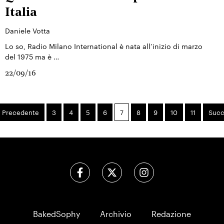
Italia
Daniele Votta
Lo so, Radio Milano International è nata all’inizio di marzo
del 1975 ma è …
22/09/16
Precedente
3
4
5
6
7
8
9
10
11
Succ
BakedSophy
Archivio
Redazione