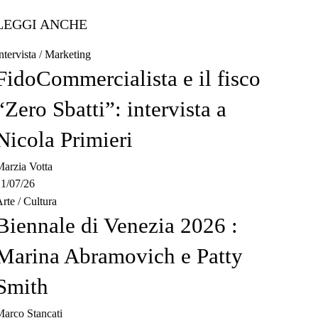
LEGGI ANCHE
ntervista
/
Marketing
FidoCommercialista e il fisco
“Zero Sbatti”: intervista a
Nicola Primieri
arzia Votta
1/07/26
rte
/
Cultura
Biennale di Venezia 2026 :
Marina Abramovich e Patty
Smith
arco Stancati