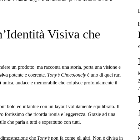
I
’Identità Visiva che
ndere un prodotto, ma racconta una storia, porta una visione e
M
siva
potente e coerente.
Tony’s Chocolonely
è uno di quei rari
2
à
unica, audace e memorabile che colpisce profondamente il
A
ont bold ed infantile con un layout volutamente squilibrato. Il
o fortissimo che ricorda ironia e leggerezza. Grazie ad una
le che parla a tutti e soprattutto con tutti.
M
a dimostrazione che
Tony’s
non fa come gli altri. Non è divisa in