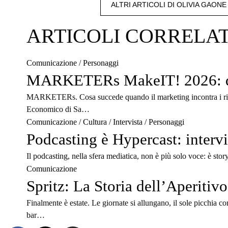
ALTRI ARTICOLI DI OLIVIA GAONE
esprimere una versione sempre migl
ARTICOLI CORRELAT
Comunicazione
/
Personaggi
MARKETERs MakeIT! 2026: quan
MARKETERs. Cosa succede quando il marketing incontra i ric
Economico di Sa…
Comunicazione
/
Cultura
/
Intervista
/
Personaggi
Podcasting è Hypercast: interv
Il podcasting, nella sfera mediatica, non è più solo voce: è stor
Comunicazione
Spritz: La Storia dell’Aperitiv
Finalmente è estate. Le giornate si allungano, il sole picchia c
bar…