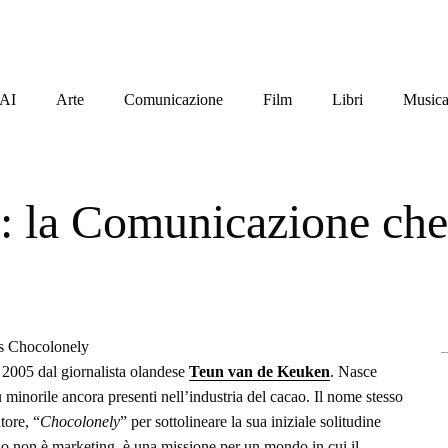
AI
Arte
Comunicazione
Film
Libri
Music
: la Comunicazione che
 2005 dal giornalista olandese
Teun van de Keuken
. Nasce
ù minorile ancora presenti nell’industria del cacao. Il nome stesso
tore, “
Chocolonely
” per sottolineare la sua iniziale solitudine
o non è marketing, è una missione per un mondo in cui il