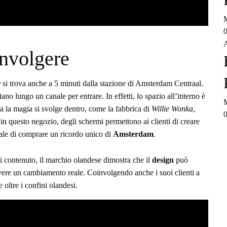
M
0
A
involgere
y
si trova anche a 5 minuti dalla stazione di Amsterdam Centraal.
tano lungo un canale per entrare. In effetti, lo spazio all’interno è
M
ta la magia si svolge dentro, come la fabbrica di
Willie Wonka
,
0
 in questo negozio, degli schermi permettono ai clienti di creare
nale di comprare un ricordo unico di
Amsterdam
.
i contenuto, il marchio olandese dimostra che il
design
può
vere un cambiamento reale. Coinvolgendo anche i suoi clienti a
 oltre i confini olandesi.