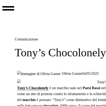
Comunicazione
Tony’s Chocolonely
Olivia Gaone
04/05/2025
Tony’s Chocolonely
è un marchio nato nei
Paesi Bassi
nel
come un atto di protesta contro lo sfruttamento e la schiavit
del
marchio
è pensato: “
Tony’s
” come diminutivo del fonda
nella lotta per un
cioccolato
100% equo. Il cuore del marchi