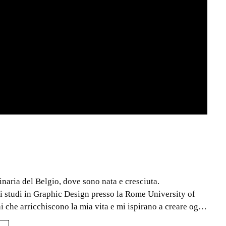
naria del Belgio, dove sono nata e cresciuta.
i studi in Graphic Design presso la Rome University of
i che arricchiscono la mia vita e mi ispirano a creare ogni
enta un'opportunità non solo per apprendere, ma anche per