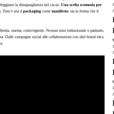
1
boleggiano la disuguaglianza nel cacao.
Una scelta scomoda per
A
i,
Tony’s
usa il
packaging
come
manifesto
: sia la forma che il
diretta, onesta, coinvolgente. Nessun tono istituzionale o patinato,
. Dalle campagne social alle collaborazioni con altri brand etici,
M
a.
1
A
M
1
A