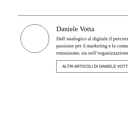
Daniele Votta
Dall’analogico al digitale il percor
passione per il marketing e la com
entusiasmo, sia nell’organizzazione
social media marketing. CDA di succ
ALTRI ARTICOLI DI DANIELE VOT
commerciale per il centro Italia di
privata nei corsi della Facoltà di 
Roma. Oggi fondatore e Managing p
con base a Roma. Una start up dal ca
preziosa e qualificata collaborazio