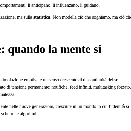
comportamenti: li anticipano, li influenzano, li guidano.
zzazione, ma sulla
statistica
. Non modella ciò che sogniamo, ma ciò ch
e: quando la mente si
timolazione emotiva e un senso crescente di discontinuità del sé.
to di tensione permanente: notifiche, feed infiniti, multitasking forzato.
guatezza.
nte nelle nuove generazioni, cresciute in un mondo in cui l’identità si
a schermi e algoritmi.