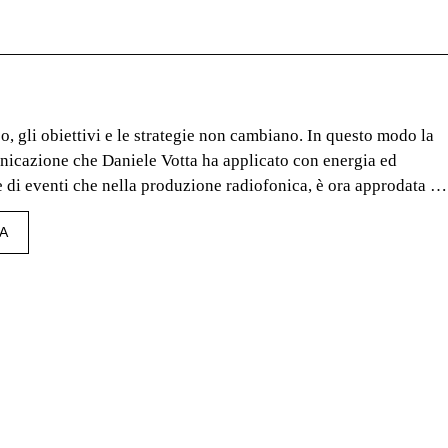
so, gli obiettivi e le strategie non cambiano. In questo modo la
unicazione che Daniele Votta ha applicato con energia ed
 di eventi che nella produzione radiofonica, è ora approdata al
esso in una delle più importanti radio private, account
TA
 Edizioni Zero, docente di Marketing applicato alla radiofonia
Scienze delle Comunicazioni dell’Università La Sapienza di
artner di Bake Agency: agenzia di comunicazione e marketing
rattere forte, innovativo e creativo che si avvale della
ne di coworkers da tutta Europa.